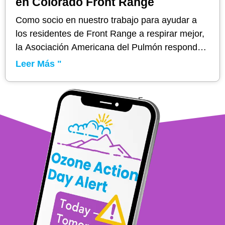
en Colorado Front Range
Como socio en nuestro trabajo para ayudar a
los residentes de Front Range a respirar mejor,
la Asociación Americana del Pulmón responde
a algunas preguntas comunes sobre la calidad
Leer Más "
del aire en Colorado.
1
2
3
4
5