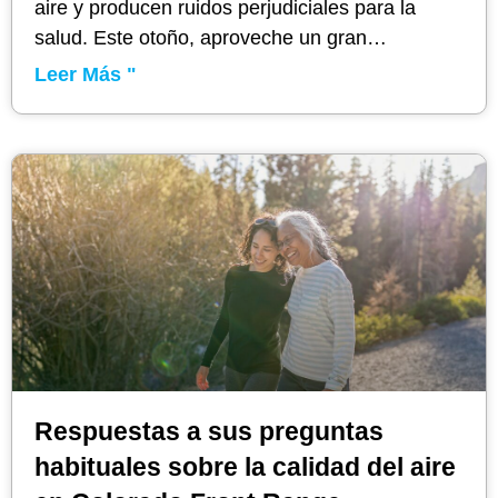
aire y producen ruidos perjudiciales para la
salud. Este otoño, aproveche un gran
descuento estatal y pásese a la electricidad.
Leer Más "
Respuestas a sus preguntas
habituales sobre la calidad del aire