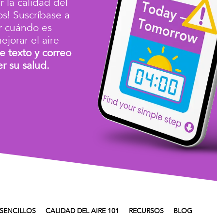
 la calidad del
os!
Suscríbase a
r cuándo es
jorar el aire
e texto y correo
r su salud.
SENCILLOS
CALIDAD DEL AIRE 101
RECURSOS
BLOG