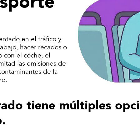
nsporte
entado en el tráfico y
trabajo, hacer recados o
 con el coche, el
 mitad las emisiones de
contaminantes de la
re.
rado tiene múltiples opc
o.