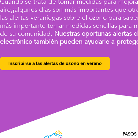
Cuando se trata de tomar medidas para mejorar
aire,
¡algunos días son más importantes que otr
las alertas veraniegas sobre el ozono
para sabe
más importante tomar medidas sencillas para me
de su comunidad.
Nuestras oportunas alertas d
electrónico también pueden ayudarle a protege
Inscribirse a las alertas de ozono en verano
PASOS 