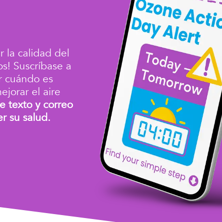
 la calidad del
os!
Suscríbase a
r cuándo es
jorar el aire
e texto y correo
r su salud.